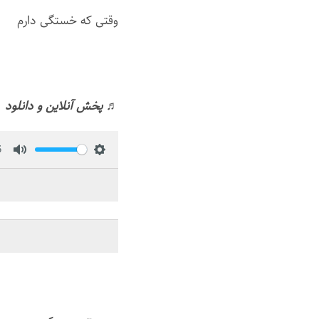
وقتی که خستگی دارم
♬ پخش آنلاین و دانلود 
6
M
S
u
e
t
t
e
t
i
n
g
s