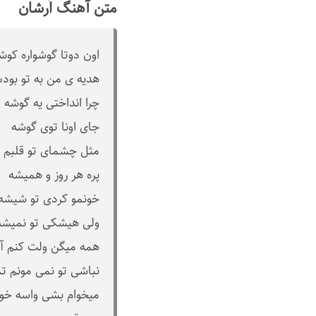
متن آهنگ اَرشان
اون دوتا گوشواره ک
هدیه ی من به تو بو
چرا انداختی یه گوشه
جای اونا توی گوشه
مثل چشمای تو قلبم
پره هر روز و همیشه
خونمو کردی تو شیشه
ولی هیشکی تو نمیشه
همه میگن ولت کنم آخ
نباشی تو نمی مونم تم
میخوام بشی واسه خودم