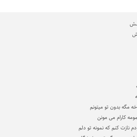
وشش
دش
ه مگه بدون تو میتونم
ومه کارام می مونن
 نازت کنم که نمونه تو دلم